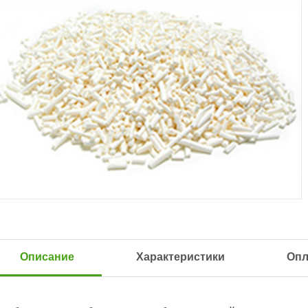
Описание
Характеристики
Опл
Д.
07.02.2024
Наталья Пришвина
12.12.2023
 быстрая. Целая упаковка. Буду
Пришло все быстро и отлично упа
овать!
Рекомендую!