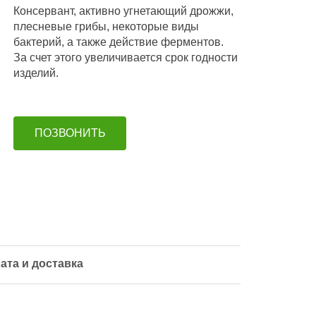
Консервант, активно угнетающий дрожжи,
плесневые грибы, некоторые виды
бактерий, а также действие ферментов.
За счет этого увеличивается срок годности
изделий.
ПОЗВОНИТЬ
ата и доставка
Дмитрий Васильевич
Елена А.В.
07.0
Попов
27.09.2023
ковано.
Отличные, качес
Спасибо! Очень оперативно, что не
специи)