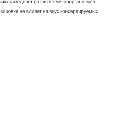
лько замедляет развитие микроорганизмов.
может не радовать
зировке не влияет на вкус консервируемых