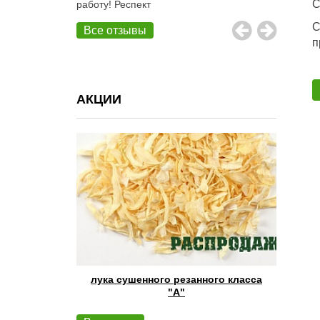
С
работу! Респект
С
Все отзывы
п
АКЦИИ
лука сушенного резанного класса
"А"