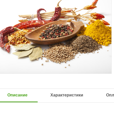
Описание
Характеристики
Опл
Д.
07.02.2024
Наталья Пришвина
12.12.2023
 быстрая. Целая упаковка. Буду
Пришло все быстро и отлично упа
овать!
Рекомендую!