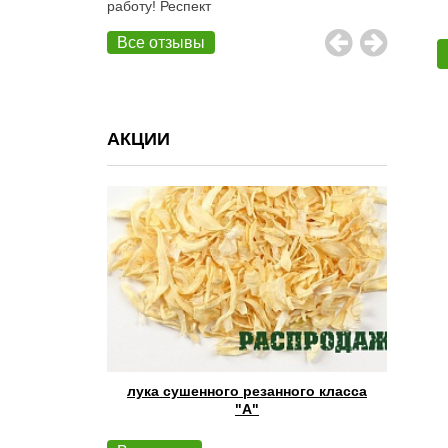
работу! Респект
Все отзывы
АКЦИИ
лука сушенного резанного класса
"А"