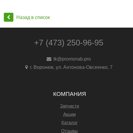
Назад в список
+7 (473) 250-96-95
tk@promsnab.pro
г. Воронеж, ул. Антонова-Овсеенко, 7
КОМПАНИЯ
Запчасти
Акции
Каталог
Отзывы