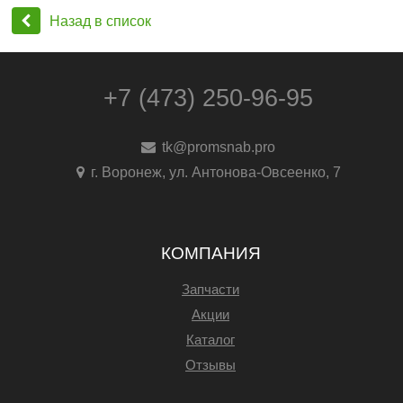
Назад в список
+7 (473) 250-96-95
tk@promsnab.pro
г. Воронеж, ул. Антонова-Овсеенко, 7
КОМПАНИЯ
Запчасти
Акции
Каталог
Отзывы