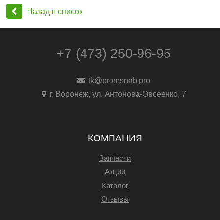
Назад в список
+7 (473) 250-96-95
tk@promsnab.pro
г. Воронеж, ул. Антонова-Овсеенко, 7
КОМПАНИЯ
Запчасти
Акции
Каталог
Отзывы