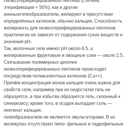
Низкоэтерифицированные пектины (степень
этерификации < 50%), как и другие
ионныегелеобразователи, желируют в присутствии
определённых катионов, обычно кальция. Способность
желировать для низкоэтерифицированных пектинов
практически не зависит от содержания сухих веществ и
значения рН.
Так, молочные гели имеют рН около 6.5, а
желированные фруктовые и овощные соки — около 2.5.
Связывание полимерных цепочек
низкоэтерифицированных пектинов происходит
посредством поливалентных катионов (Са++).
Причём концентрация ионов кальция очень важна для
свойств геля, например при их недостатке гель не
образуется, а при избытке образуется гель, склонный к
синерезису; кроме того, в осадок выпадает соль —
пектинат кальция.
гелеобразователи не являются эмульгаторами. В их
молекулах отсутствуют липо- фильные и гидрофильные