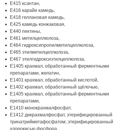
Е415 ксантан,
Е416 карайи камедь,
Е418 геллановая камедь,
Е425 камедь конжаковая,
Е440 пектины,
Е461 метилцеллюлоза,
Е464 гидроксипропилметилцеллюлоза,
Е465 этилметилцеллюлоза,
Е467 этилгидроксиэтилцеллюлоза,
Е1405 крахмал, обработанный ферментными
препаратами, желатин,
Е1401 крахмал, обработанный кислотой,
Е1402 крахмал, обработанный щёлочью,
Е1405 крахмал, обработанный ферментными
препаратами,
Е1410 монокрахмалфосфат,
Е1412 дикрахмалфосфат, этерифицированный
тринатрийметафосфатом; этерифицированный
хлорокисью фосфора,