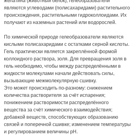
желатина (животный белок), гелеобразователи
являются углеводами (полисахаридами) растительного
происхождения, растительными гидроколлоидами. Их
получают из наземных растений или водорослей.
По химической природе гелеобразователи являются
кислыми полисахаридами с остатками серной кислоты.
Гель практически является закреплённой формой
коллоидного раствора, золя. Для превращения золя в
гель необходимо, чтобы между распределёнными в
жидкости молекулами начали действовать силы,
вызывающие межмолекулярную сшивку.
Это может происходить по-разному: снижением
количества растворителя за счёт испарения;
понижением растворимости распределённого
вещества за счёт химического взаимодействия;
добавкой веществ, способствующих образованию
связей и поперечной сшивке; изменением температуры
и регулированием величины рН.