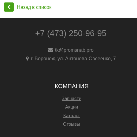
Назад в список
+7 (473) 250-96-95
tk@promsnab.pro
г. Воронеж, ул. Антонова-Овсеенко, 7
КОМПАНИЯ
Запчасти
Акции
Каталог
Отзывы