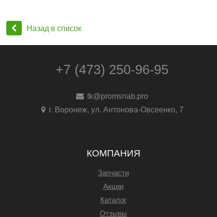
Назад в список
+7 (473) 250-96-95
tk@promsnab.pro
г. Воронеж, ул. Антонова-Овсеенко, 7
КОМПАНИЯ
Запчасти
Акции
Каталог
Отзывы