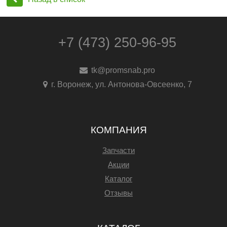
+7 (473) 250-96-95
tk@promsnab.pro
г. Воронеж, ул. Антонова-Овсеенко, 7
КОМПАНИЯ
Запчасти
Акции
Каталог
Отзывы