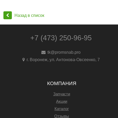
Назад в список
+7 (473) 250-96-95
tk@promsnab.pro
г. Воронеж, ул. Антонова-Овсеенко, 7
КОМПАНИЯ
Запчасти
Акции
Каталог
Отзывы